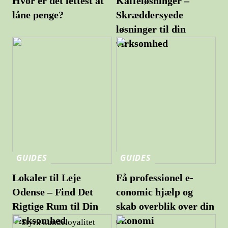
Hvor er det lettest at
Kaffeløsninger –
låne penge?
Skræddersyede
løsninger til din
virksomhed
GUIDES
GUIDES
Lokaler til Leje
Få professionel e-
Odense – Find Det
conomic hjælp og
Rigtige Rum til Din
skab overblik over din
Virksomhed
økonomi