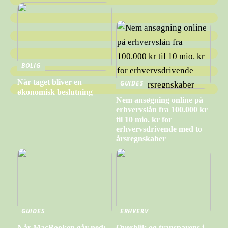
BOLIG
Når taget bliver en
GUIDES
økonomisk beslutning
Nem ansøgning online på
erhvervslån fra 100.000 kr
til 10 mio. kr for
erhvervsdrivende med to
årsregnskaber
GUIDES
ERHVERV
Når MacBooken går ned:
Overblik og transparens i