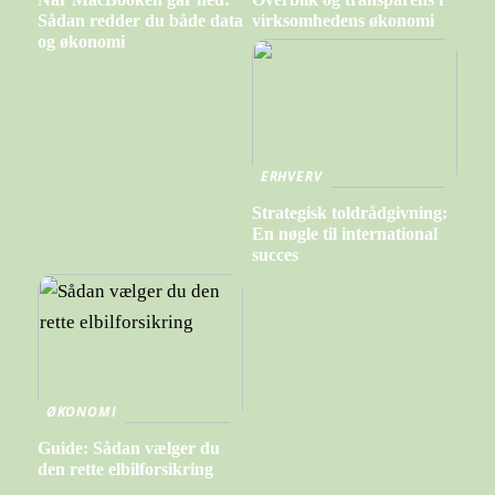
Sådan redder du både data
virksomhedens økonomi
og økonomi
ERHVERV
Strategisk toldrådgivning:
En nøgle til international
succes
ØKONOMI
Guide: Sådan vælger du
den rette elbilforsikring