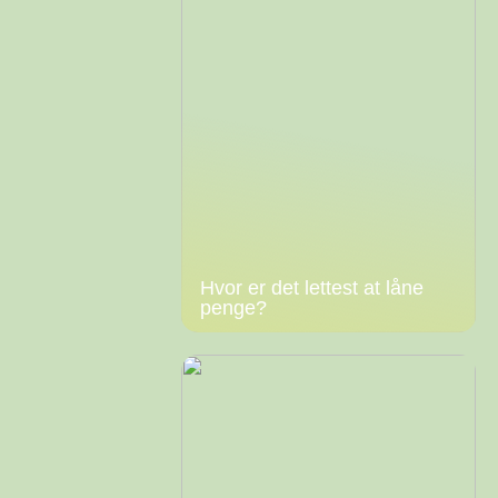
Hvor er det lettest at låne
penge?