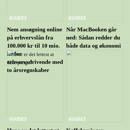
GUIDES
GUIDES
Nem ansøgning online
Når MacBooken går
på erhvervslån fra
ned: Sådan redder du
100.000 kr til 10 mio.
både data og økonomi
kr for
erhvervsdrivende med
to årsregnskaber
GUIDES
GUIDES