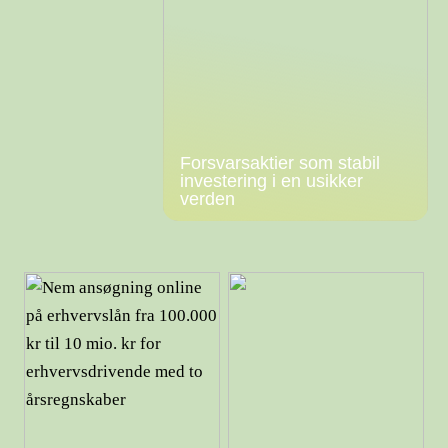
Forsvarsaktier som stabil
investering i en usikker
verden