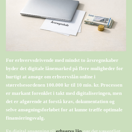
For erhvervsdrivende med mindst to årsregnskaber
byder det digitale lånemarked på flere muligheder for
hurtigt at ansøge om erhvervslån online i
størrelsesordenen 100.000 kr til 10 mio. kr. Processen
er markant forenklet i takt med digitaliseringen, men
det er afgørende at forstå krav, dokumentation og
selve ansøgningsforløbet for at kunne træffe optimale
finansieringsvalg.
En digital ansøgning til
erhvervs lån
gør det væsentligt