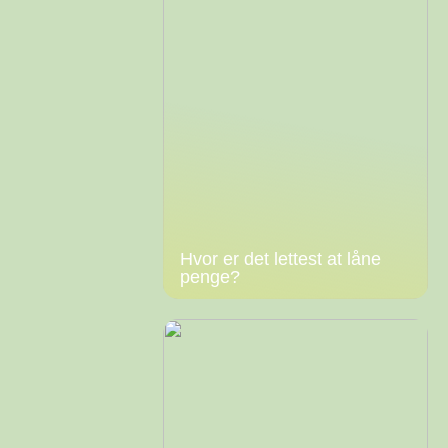
Hvor er det lettest at låne
penge?