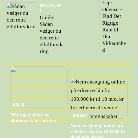
Leje
ØKONOM
Odense –
I
Find Det
Guide:
Rigtige
Sådan
Rum til
vælger du
Din
den rette
Virksomhe
elbilforsik
d
ring
BOLIG
Når taget bliver en
GUIDES
økonomisk beslutning
Nem ansøgning online på
erhvervslån fra 100.000 kr
til 10 mio. kr for