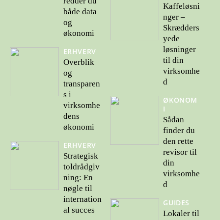
redder du
Kaffeløsni
både data
nger –
og
Skrædders
økonomi
yede
løsninger
ERHVERV
til din
Overblik
virksomhe
og
d
transparen
s i
ØKONOM
virksomhe
I
dens
Sådan
økonomi
finder du
den rette
ERHVERV
revisor til
Strategisk
din
toldrådgiv
virksomhe
ning: En
d
nøgle til
internation
GUIDES
al succes
Lokaler til