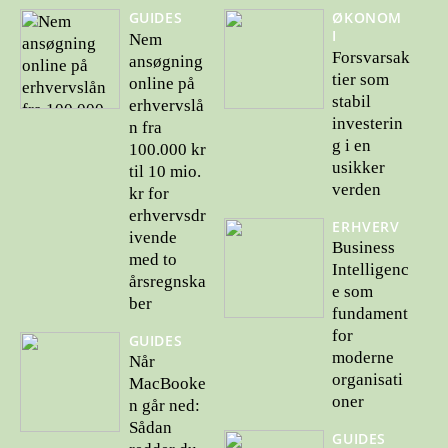
GUIDES
ØKONOM
I
Nem
Forsvarsak
ansøgning
tier som
online på
stabil
erhvervslå
investerin
n fra
g i en
100.000 kr
usikker
til 10 mio.
verden
kr for
erhvervsdr
ERHVERV
ivende
Business
med to
Intelligenc
årsregnska
e som
ber
fundament
for
GUIDES
moderne
Når
organisati
MacBooke
oner
n går ned:
Sådan
GUIDES