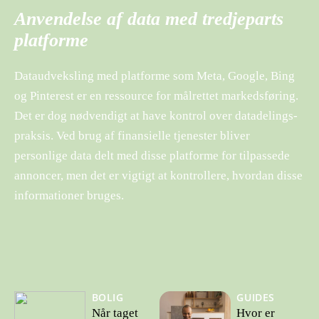
Anvendelse af data med tredjeparts
platforme
Dataudveksling med platforme som Meta, Google, Bing
og Pinterest er en ressource for målrettet markedsføring.
Det er dog nødvendigt at have kontrol over datadelings-
praksis. Ved brug af finansielle tjenester bliver
personlige data delt med disse platforme for tilpassede
annoncer, men det er vigtigt at kontrollere, hvordan disse
informationer bruges.
BOLIG
GUIDES
Når taget
Hvor er