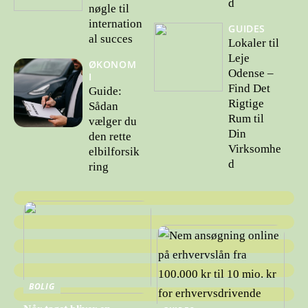
d
nøgle til
internation
GUIDES
al succes
Lokaler til
Leje
ØKONOM
Odense –
I
Find Det
Guide:
Rigtige
Sådan
Rum til
vælger du
Din
den rette
Virksomhe
elbilforsik
d
ring
BOLIG