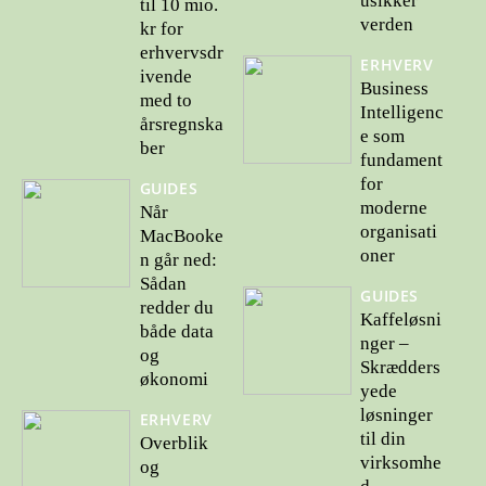
usikker
til 10 mio.
verden
kr for
erhvervsdr
ERHVERV
ivende
Business
med to
Intelligenc
årsregnska
e som
ber
fundament
for
GUIDES
moderne
Når
organisati
MacBooke
oner
n går ned:
Sådan
GUIDES
redder du
Kaffeløsni
både data
nger –
og
Skrædders
økonomi
yede
løsninger
ERHVERV
til din
Overblik
virksomhe
og