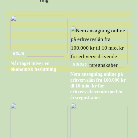
BOLIG
Når taget bliver en
GUIDES
økonomisk beslutning
Nem ansøgning online på
erhvervslån fra 100.000 kr
til 10 mio. kr for
erhvervsdrivende med to
årsregnskaber