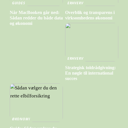
GUIDES
ERHVERV
Når MacBooken går ned:
Overblik og transparens i
Sådan redder du både data
virksomhedens økonomi
og økonomi
ERHVERV
Strategisk toldrådgivning:
En nøgle til international
succes
ØKONOMI