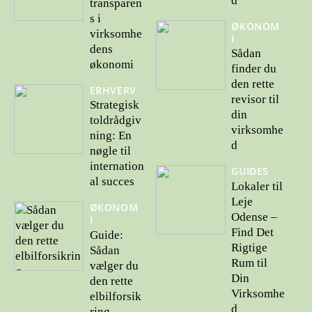
d
transparen
s i
ØKONOM
virksomhe
I
dens
Sådan
økonomi
finder du
den rette
ERHVERV
revisor til
Strategisk
din
toldrådgiv
virksomhe
ning: En
d
nøgle til
internation
GUIDES
al succes
Lokaler til
Leje
ØKONOM
Odense –
I
Find Det
Guide:
Rigtige
Sådan
Rum til
vælger du
Din
den rette
Virksomhe
elbilforsik
d
ring