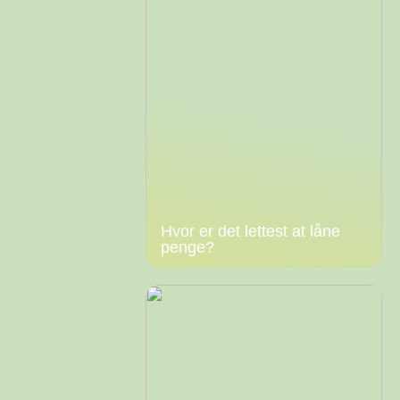
Hvor er det lettest at låne
penge?