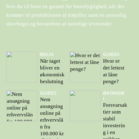
hvis du vil have en garanti for bæredygtighed, når det
kommer til produktionen af træpiller samt en ansvarlig
skovhugst og bevarelsen af ​​naturlige levesteder.
BOLIG
GUIDES
Når taget
Hvor er
bliver en
det lettest
økonomisk
at låne
beslutning
penge?
GUIDES
ØKONOM
I
Nem
Forsvarsak
ansøgning
tier som
online på
stabil
erhvervslå
investerin
n fra
g i en
100.000 kr