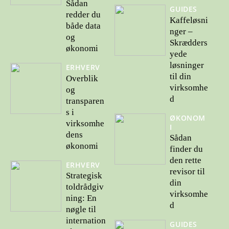
Sådan
GUIDES
redder du
Kaffeløsni
både data
nger –
og
Skrædders
økonomi
yede
løsninger
ERHVERV
til din
Overblik
virksomhe
og
d
transparen
s i
ØKONOM
virksomhe
I
dens
Sådan
økonomi
finder du
den rette
ERHVERV
revisor til
Strategisk
din
toldrådgiv
virksomhe
ning: En
d
nøgle til
internation
GUIDES