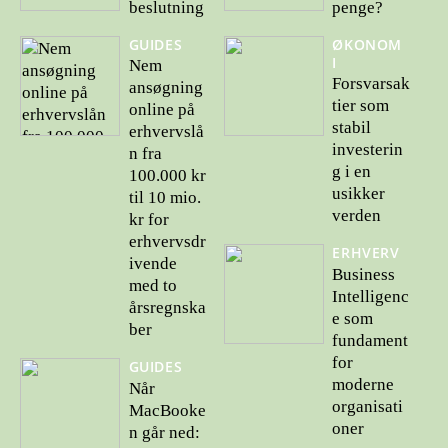
beslutning
penge?
GUIDES
ØKONOM
I
Nem
Forsvarsak
ansøgning
tier som
online på
stabil
erhvervslå
investerin
n fra
g i en
100.000 kr
usikker
til 10 mio.
verden
kr for
erhvervsdr
ERHVERV
ivende
Business
med to
Intelligenc
årsregnska
e som
ber
fundament
for
GUIDES
moderne
Når
organisati
MacBooke
oner
n går ned: