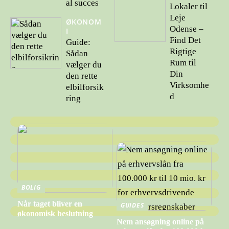
al succes
Lokaler til
Leje
ØKONOM
Odense –
I
Find Det
Guide:
Rigtige
Sådan
Rum til
vælger du
Din
den rette
Virksomhe
elbilforsik
d
ring
BOLIG
Når taget bliver en
GUIDES
økonomisk beslutning
Nem ansøgning online på