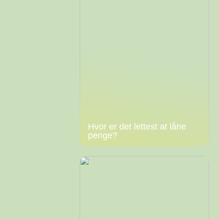
Hvor er det lettest at låne
penge?