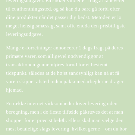
leveringsudgaver. En sikker vinder er i dag at få leveret
til et afhentningssted, og så kan du bare gå forbi efter
dine produkter når det passer dig bedst. Metoden er jo
meget hensigtsmæssig, samt ofte endda den prisbilligste
leveringsudgave.
Mange e-forretninger annoncerer 1 dags fragt på deres
primære varer, som alligevel nødvendiggør at
transaktionen gennemføres forud for et bestemt
tidspunkt, således at de højst sandsynligt kan nå at få
varen skippet afsted inden pakkemedarbejderne drager
hjemad.
En række internet virksomheder lover levering uden
beregning, men i de fleste tilfælde påkræves det at man
shopper for et præcist beløb. Ellers skal man vælge den
mest betalelige slags levering, hvilket gerne – om du bor