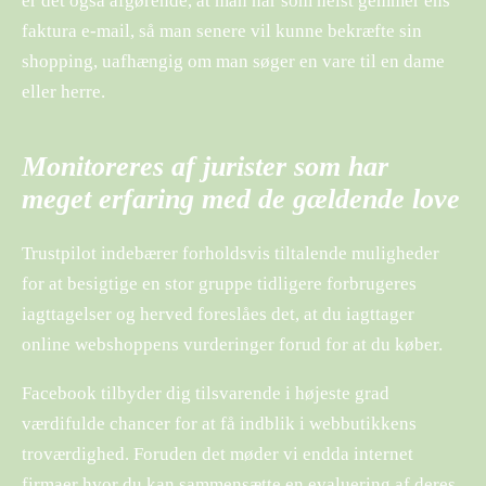
er det også afgørende, at man når som helst gemmer ens
faktura e-mail, så man senere vil kunne bekræfte sin
shopping, uafhængig om man søger en vare til en dame
eller herre.
Monitoreres af jurister som har
meget erfaring med de gældende love
Trustpilot indebærer forholdsvis tiltalende muligheder
for at besigtige en stor gruppe tidligere forbrugeres
iagttagelser og herved foreslåes det, at du iagttager
online webshoppens vurderinger forud for at du køber.
Facebook tilbyder dig tilsvarende i højeste grad
værdifulde chancer for at få indblik i webbutikkens
troværdighed. Foruden det møder vi endda internet
firmaer hvor du kan sammensætte en evaluering af deres