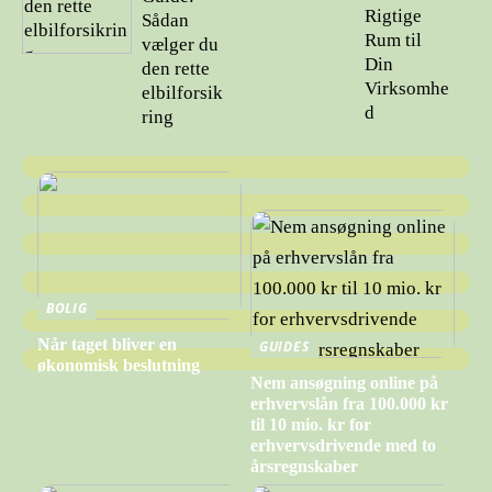
Rigtige
Sådan
Rum til
vælger du
Din
den rette
Virksomhe
elbilforsik
d
ring
BOLIG
Når taget bliver en
GUIDES
økonomisk beslutning
Nem ansøgning online på
erhvervslån fra 100.000 kr
til 10 mio. kr for
erhvervsdrivende med to
årsregnskaber