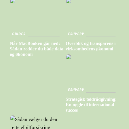
GUIDES
ERHVERV
Når MacBooken går ned:
Overblik og transparens i
Sådan redder du både data
virksomhedens økonomi
og økonomi
ERHVERV
Strategisk toldrådgivning:
En nøgle til international
succes