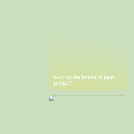
Hvor er det lettest at låne
penge?