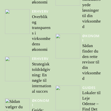
økonomi
yede
løsninger
ERHVERV
til din
Overblik
virksomhe
og
d
transparen
s i
ØKONOM
virksomhe
I
dens
Sådan
økonomi
finder du
den rette
ERHVERV
revisor til
Strategisk
din
toldrådgiv
virksomhe
ning: En
d
nøgle til
internation
GUIDES
al succes
Lokaler til
Leje
ØKONOM
Odense –
I
Find Det
Guide: