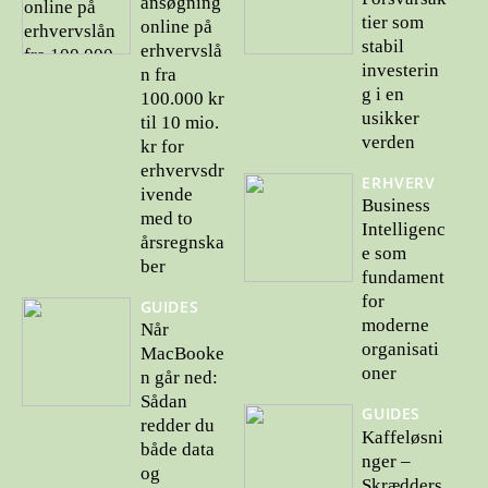
ansøgning
tier som
online på
stabil
erhvervslå
investerin
n fra
g i en
100.000 kr
usikker
til 10 mio.
verden
kr for
erhvervsdr
ERHVERV
ivende
Business
med to
Intelligenc
årsregnska
e som
ber
fundament
for
GUIDES
moderne
Når
organisati
MacBooke
oner
n går ned:
Sådan
GUIDES
redder du
Kaffeløsni
både data
nger –
og
Skrædders