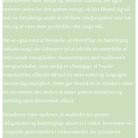
konkurrenter som Vestas og Siemens Gamesa, der også
opererer inden for den grønne energi, skiller Ørsted sig ud
ved sin betydelige andel af offshore vindprojekter, som har
vist sig at være mere profitable i det lange løb.
Det er også værd at bemærke, at Ørsted har en bæredygtig
vækststrategi, der fokuserer på at udvide sin portefølje af
vedvarende energikilder. Sammenlignet med traditionelt
energiselskaber, som stadig er afhængige af fossile
brændstoffer, tilbyder Ørsted en mere stabil og langsigtet
investeringsmulighed. Dette gør Ørsted til en attraktiv aktør
for investorer, der ønsker at støtte grønne initiativer og
samtidig opnå økonomisk afkast.
Derudover viser analyser, at markedet for grønne
obligationer og bæredygtige aktier er i vækst. Investorer ser
i stigende grad værdien i virksomheder, der prioriterer